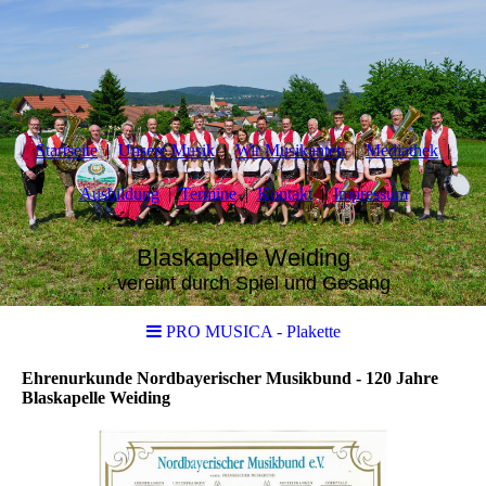
Startseite
Unsere Musik
Wir Musikanten
Mediathek
Ausbildung
Termine
Kontakt
Impressum
Blaskapelle Weiding
... vereint durch Spiel und Gesang
PRO MUSICA - Plakette
Ehrenurkunde Nordbayerischer Musikbund - 120 Jahre
Blaskapelle Weiding