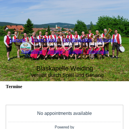
Startseite
Unsere Musik
Wir Musikanten
Mediathek
Ausbildung
Termine
Kontakt
Impressum
Blaskapelle Weiding
... vereint durch Spiel und Gesang
Termine